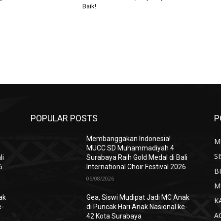
Baik!
POPULAR POSTS
P
Membanggakan Indonesia!
M
MUCC SD Muhammadiyah 4
S
li
Surabaya Raih Gold Medal di Bali
6
International Choir Festival 2026
B
05/08/2026
M
ak
Gea, Siswi Mudipat Jadi MC Anak
K
e-
di Puncak Hari Anak Nasional ke-
A
42 Kota Surabaya