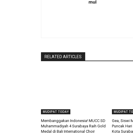
mul
RELATED ARTICLES
MUDIPAT TODAY
MUDIPAT T
Membanggakan Indonesia! MUCC SD
Gea, Siswi 
Muhammadiyah 4 Surabaya Raih Gold
Puncak Hari
Medal di Bali International Choir
Kota Suraba