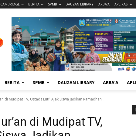
CAMBRIDGE
BERITA
SPMB
DAUZAN LIBRARY
ARBA’A
APLIKASI
BERITA
SPMB
DAUZAN LIBRARY
ARBA’A
APL
’an di Mudipat TV, Ustadz Lutfi Ajak Siswa Jadikan Ramadhan...
Qur’an di Mudipat TV,
 Siswa Jadikan