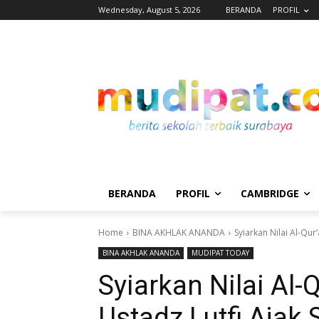
Wednesday, August 5, 2026
BERANDA
PROFIL
BERANDA
PROFIL
CAMBRIDGE
Home
BINA AKHLAK ANANDA
Syiarkan Nilai Al-Qur
BINA AKHLAK ANANDA
MUDIPAT TODAY
Syiarkan Nilai Al-
Ustadz Lutfi Ajak