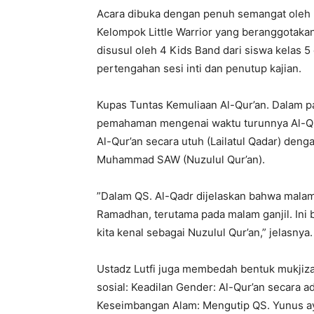
​Acara dibuka dengan penuh semangat oleh 
Kelompok Little Warrior yang beranggotaka
disusul oleh 4 Kids Band dari siswa kelas
pertengahan sesi inti dan penutup kajian.
​Kupas Tuntas Kemuliaan Al-Qur’an. ​Dalam
pemahaman mengenai waktu turunnya Al-Qur
Al-Qur’an secara utuh (Lailatul Qadar) den
Muhammad SAW (Nuzulul Qur’an).
​”Dalam QS. Al-Qadr dijelaskan bahwa mala
Ramadhan, terutama pada malam ganjil. Ini
kita kenal sebagai Nuzulul Qur’an,” jelasnya.
​Ustadz Lutfi juga membedah bentuk mukjiz
sosial: ​Keadilan Gender: Al-Qur’an secara a
Keseimbangan Alam: Mengutip QS. Yunus ay