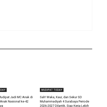
ODAY
MUDIPAT TODAY
Mudipat Jadi MC Anak di
Sah! Waka, Kaur, dan Sekur SD
 Anak Nasional ke-42
Muhammadiyah 4 Surabaya Periode
ya
2026-2027 Dilantik, Siap Kerja Lebih