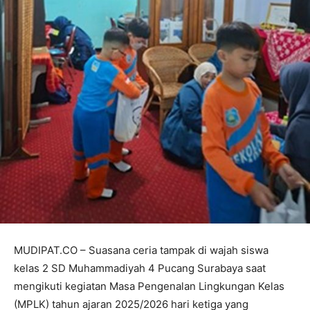
MUDIPAT.CO – Suasana ceria tampak di wajah siswa
kelas 2 SD Muhammadiyah 4 Pucang Surabaya saat
mengikuti kegiatan Masa Pengenalan Lingkungan Kelas
(MPLK) tahun ajaran 2025/2026 hari ketiga yang