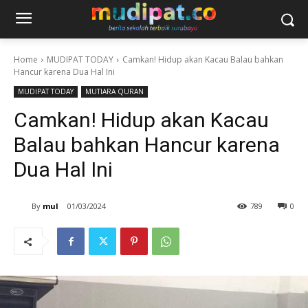
Home
MUDIPAT TODAY
Camkan! Hidup akan Kacau Balau bahkan
Hancur karena Dua Hal Ini
MUDIPAT TODAY
MUTIARA QURAN
Camkan! Hidup akan Kacau
Balau bahkan Hancur karena
Dua Hal Ini
By
mul
01/03/2024
789
0